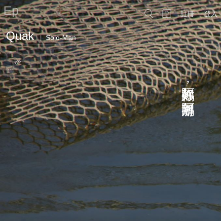
Ep
註冊
登入
Quak
|
Solo-Man
mr
…
阿鵝你好
，
阿鵝掰掰
。