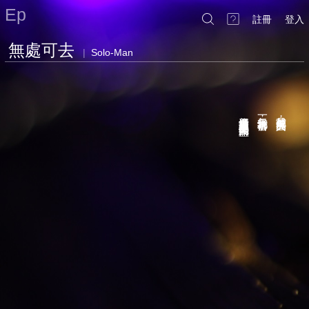
Ep
註冊
登入
無處可去
|
Solo-Man
這個世界被電子撞擊產生的火焰焚燒殆盡
每一天我都祈禱著
我是個無處可去的人
，
，
。