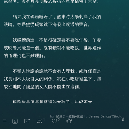
緣坐著。沒有月亮，各式各樣的星星佔領了天空。
結果我在碼頭睡著了，醒來時太陽刺痛了我的
眼睛。寄居蟹從碼頭跳下海發出噗通的聲音。
我繼續前進，不是很確定要不要吃午餐。午餐
或晚餐只能選一個。沒有錢就不能吃飯。世界運作
的道理倒也不難理解。
不和人說話的話就不會有人理我，或許僅僅是
我長相不太吸引人的關係。我在小吃店裡坐下，禮
貌性地問了隔壁的女人能不能坐在這裡。
服務生是個長相普通的女孩子，年紀不大。
↓
bg :
攝影男 - 雜拍+收藏 I
/
Jeremy Bishop@Stocksnap
｢蝦仁羹。｣她小聲地說，一邊替我上菜。
1
2
0