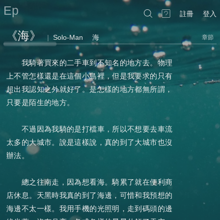
Ep
註冊
登入
《海》
|
Solo-Man
海
章節
我騎著買來的二手車到不知名的地方去。物理
上不管怎樣還是在這個小島裡，但是我要求的只有
超出我認知之外就好了。是怎樣的地方都無所謂，
只要是陌生的地方。
不過因為我騎的是打檔車，所以不想要去車流
太多的大城市。說是這樣說，真的到了大城市也沒
辦法。
總之往南走，因為想看海。騎累了就在便利商
店休息。天黑時我真的到了海邊，可惜和我預想的
海邊不太一樣。我用手機的光照明，走到碼頭的邊