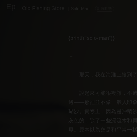
Ep
Old Fishing Store
Solo-Man
訂閱動態
|
{printf("solo-man")}
－
那天，我在海灘上撿到了
說起來可能很複雜，不過大
邊——那裡並不像一般人印
瑚沙。實際上，因為是沖積
灰色的，除了一些漂流木和
界。原本以為會是和平常一