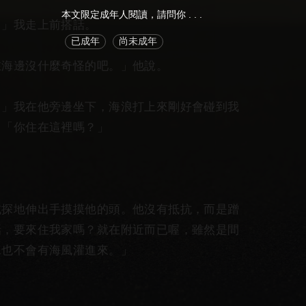
本文限定成年人閱讀，請問你 . . .
」我走上前搭話。
已成年
尚未成年
海邊沒什麼奇怪的吧。」他說。
我在他旁邊坐下，海浪打上來剛好會碰到我
。「你住在這裡嗎？」
地伸出手摸摸他的頭。他沒有抵抗，而是蹭
話，要來住我家嗎？就在附近而已喔，雖然是間
水也不會有海風灌進來。」