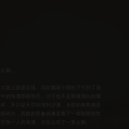
企鵝。
致上就是這樣。我在飄著小雨的下午到了海
象中的海灘那樣明亮，沙子也不是那種潔白的珊
沙岸，所以從天空到海到沙灘，全部的東西都是
貝殼碎片，其餘的景象就像走進了一個灰階的世
樣空無一人的海邊，但是出現了一隻企鵝。