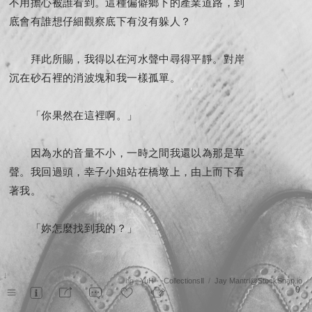
不用擔心被誰看到。這種偏僻鄉下的產業道路，到
底會有誰想仔細觀察底下有沒有躲人？
拜此所賜，我得以在河水聲中尋得平靜。對岸
沉在砂石裡的消波塊和我一樣孤單。
「你果然在這裡啊。」
因為水的音量不小，一時之間我還以為那是草
聲。我回過頭，幸子小姐站在橋墩上，由上而下看
著我。
「妳怎麼找到我的？」
「小時候的事情不只有你記得唷。」
↓
bg :
YuH - -CollectionsⅡ
/
Jay Mantri@StockSnap.io
0
我轉頭繼續看河。幸子她踩著橋墩旁的植物跳