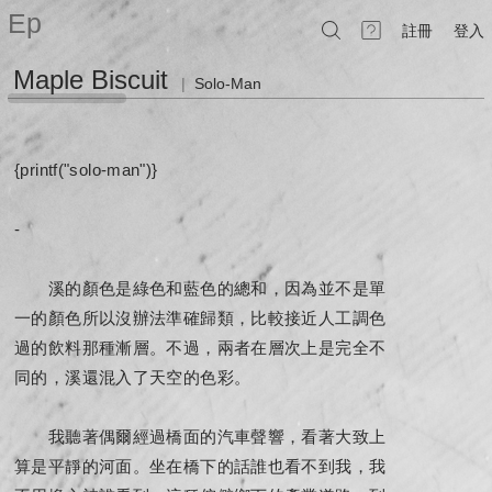
Ep
註冊
登入
Maple Biscuit
|
Solo-Man
{printf("solo-man")}
-
溪的顏色是綠色和藍色的總和，因為並不是單
一的顏色所以沒辦法準確歸類，比較接近人工調色
過的飲料那種漸層。不過，兩者在層次上是完全不
同的，溪還混入了天空的色彩。
我聽著偶爾經過橋面的汽車聲響，看著大致上
算是平靜的河面。坐在橋下的話誰也看不到我，我