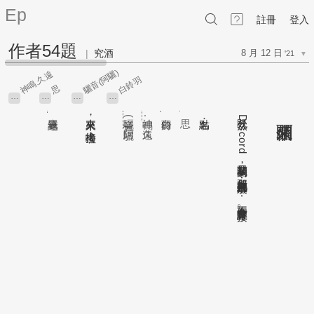
Ep
註冊
登入
作者54題
|
究酒
8 月 12 日
'21
▼
驪音(阿驪)
神鳴.久遠
白鈴羽
思
…
…
…
…
表單連結
來來來
驪音
神鳴
白鈴羽
點名：
既然
來開個頭
，
(
.
Discord
久遠
阿驪
接棒啦
)
！
群是我開頭的
，
那我就先來把表單填好⋯⋯不知會不會有誰來接
。